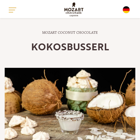
GLOBAL - ENGLISH
MOZART COCONUT CHOCOLATE
GLOBAL - GERMAN
KOKOSBUSSERL
UNITED KINGDOM - ENGLISH